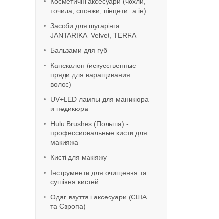
Косметичні аксесуари (чохли,
точила, спонжи, пінцети та ін)
Засоби для шугарінга
JANTARIKA, Velvet, TERRA
Бальзами для губ
Канекалон (искусственные
пряди для наращивания
волос)
UV+LED лампы для маникюра
и педикюра
Hulu Brushes (Польша) -
профессиональные кисти для
макияжа
Кисті для макіяжу
Інструменти для очищення та
сушіння кистей
Одяг, взуття і аксесуари (США
та Європа)