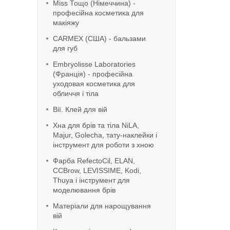
Miss Тощо (Німеччина) -
професійна косметика для
макіяжу
CARMEX (США) - бальзами
для губ
Embryolisse Laboratories
(Франція) - професійна
уходовая косметика для
обличчя і тіла
Вії. Клей для вій
Хна для брів та тіла NiLA,
Majur, Golecha, тату-наклейки і
інструмент для роботи з хною
Фарба RefeсtoCil, ELAN,
CCBrow, LEVISSIME, Kodi,
Thuya і інструмент для
моделювання брів
Матеріали для нарощування
вій