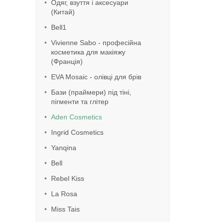
Одяг, взуття і аксесуари
(Китай)
Bell1
Vivienne Sabo - професійна
косметика для макіяжу
(Франція)
EVA Mosaic - олівці для брів
Бази (праймери) під тіні,
пігменти та глітер
Aden Cosmetics
Ingrid Cosmetics
Yanqina
Bell
Rebel Kiss
La Rosa
Miss Tais