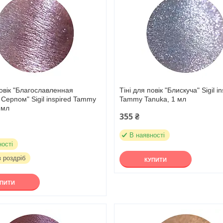
повік "Благославленная
Тіні для повік "Блискуча" Sigil i
Серпом" Sigil inspired Tammy
Tammy Tanuka, 1 мл
 мл
355 ₴
В наявності
ності
в роздріб
КУПИТИ
УПИТИ