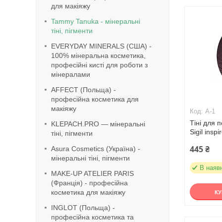
для макіяжу
Tammy Tanuka - мінеральні
тіні, пігменти
EVERYDAY MINERALS (США) -
100% мінеральна косметика,
професійні кисті для роботи з
мінералами
AFFECT (Польща) -
професійна косметика для
макіяжу
А-1
Тіні для 
KLEPACH.PRO — мінеральні
Sigil ins
тіні, пігменти
445 ₴
Asura Cosmetics (Україна) -
мінеральні тіні, пігменти
В наяв
MAKE-UP ATELIER PARIS
(Франція) - професійна
косметика для макіяжу
К
INGLOT (Польща) -
професійна косметика та