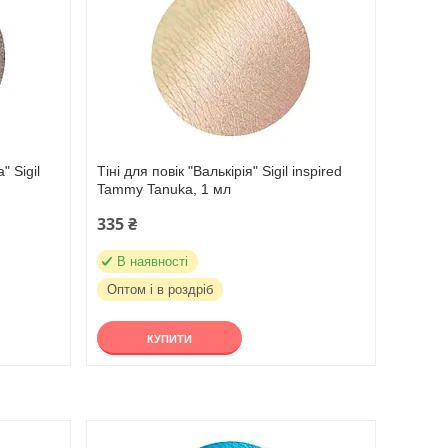
" Sigil
Тіні для повік "Валькірія" Sigil inspired
Tammy Tanuka, 1 мл
335 ₴
В наявності
Оптом і в роздріб
КУПИТИ