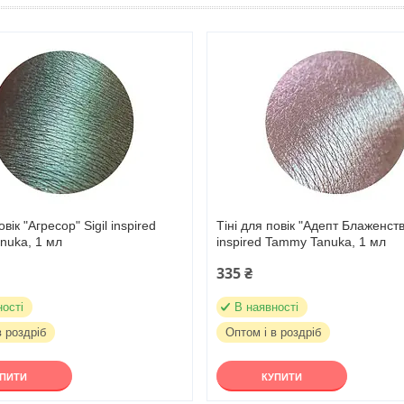
овік "Агресор" Sigil inspired
Тіні для повік "Адепт Блаженства
nuka, 1 мл
inspired Tammy Tanuka, 1 мл
335 ₴
ності
В наявності
в роздріб
Оптом і в роздріб
УПИТИ
КУПИТИ