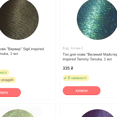
А-сем-1
овік "Варвар" Sigil inspired
nuka, 1 мл
Тіні для повік "Великий Майстер
inspired Tammy Tanuka, 1 мл
335 ₴
ності
В наявності
в роздріб
КУПИТИ
УПИТИ