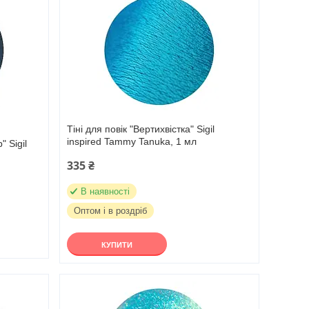
Тіні для повік "Вертихвістка" Sigil
inspired Tammy Tanuka, 1 мл
" Sigil
335 ₴
В наявності
Оптом і в роздріб
КУПИТИ