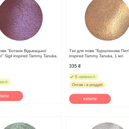
овік "Ботанік Відьмацької
Тіні для повік "Бурштинова Пил"
" Sigil inspired Tammy Tanuka,
inspired Tammy Tanuka, 1 мл
335 ₴
В наявності
ності
Оптом і в роздріб
УПИТИ
КУПИТИ