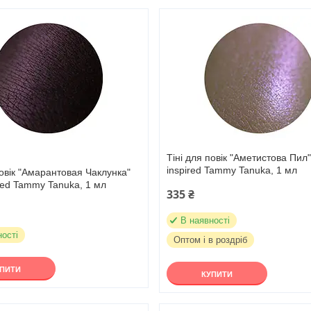
Тіні для повік "Аметистова Пил" 
inspired Tammy Tanuka, 1 мл
повік "Амарантовая Чаклунка"
pired Tammy Tanuka, 1 мл
335 ₴
В наявності
ності
Оптом і в роздріб
УПИТИ
КУПИТИ