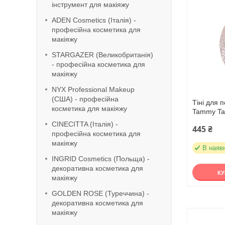
інструмент для макіяжу
ADEN Cosmetics (Італія) -
професійна косметика для
макіяжу
STARGAZER (Великобританія)
- професійна косметика для
макіяжу
NYX Professional Makeup
(США) - професійна
Тіні для п
косметика для макіяжу
Tammy Ta
CINECITTA (Італія) -
445 ₴
професійна косметика для
макіяжу
В наяв
INGRID Cosmetics (Польща) -
декоративна косметика для
К
макіяжу
GOLDEN ROSE (Туреччина) -
декоративна косметика для
макіяжу