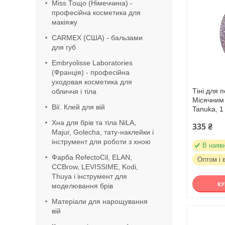
Miss Тощо (Німеччина) -
професійна косметика для
макіяжу
CARMEX (США) - бальзами
для губ
Embryolisse Laboratories
(Франція) - професійна
уходовая косметика для
Тіні для 
обличчя і тіла
Місячним 
Вії. Клей для вій
Tanuka, 1
Хна для брів та тіла NiLA,
335 ₴
Majur, Golecha, тату-наклейки і
інструмент для роботи з хною
В наяв
Фарба RefeсtoCil, ELAN,
Оптом і 
CCBrow, LEVISSIME, Kodi,
Thuya і інструмент для
К
моделювання брів
Матеріали для нарощування
вій