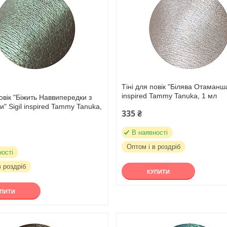
Тіні для повік "Білява Отаманша
inspired Tammy Tanuka, 1 мл
повік "Біжить Наввипередки з
" Sigil inspired Tammy Tanuka,
335 ₴
В наявності
Оптом і в роздріб
ності
в роздріб
КУПИТИ
УПИТИ