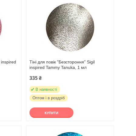
 inspired
Тіні для повік "Безстороння" Sigil
inspired Tammy Tanuka, 1 мл
335 ₴
В наявності
Оптом і в роздріб
КУПИТИ