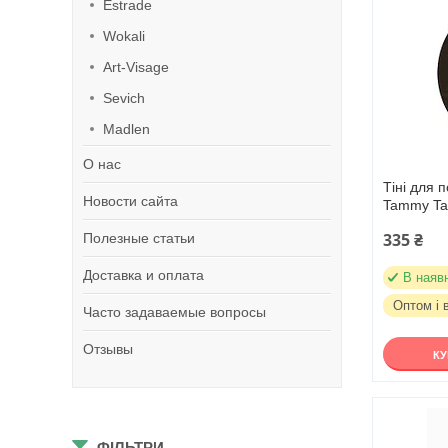
Estrade
Wokali
Art-Visage
Sevich
Madlen
О нас
Тіні для п
Новости сайта
Tammy Ta
335 ₴
Полезные статьи
Доставка и оплата
В наяв
Оптом і 
Часто задаваемые вопросы
Отзывы
К
ФІЛЬТРИ