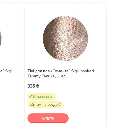
" Sigil
Тіні для повік "Аманта" Sigil inspired
Tammy Tanuka, 1 мл
335 ₴
В наявності
Оптом і в роздріб
КУПИТИ