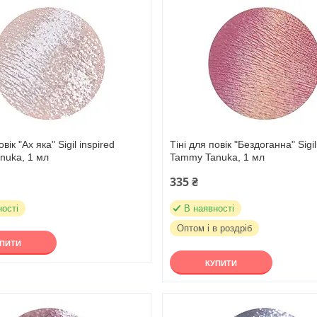
овік "Ах яка" Sigil inspired
Тіні для повік "Бездоганна" Sigil
nuka, 1 мл
Tammy Tanuka, 1 мл
335 ₴
ності
В наявності
Оптом і в роздріб
УПИТИ
КУПИТИ