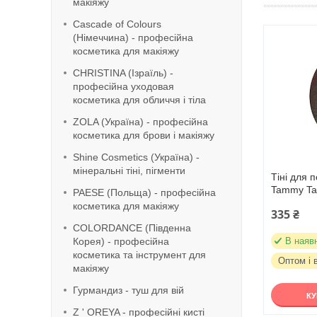
макіяжу
Cascade of Colours
(Німеччина) - професійна
косметика для макіяжу
CHRISTINA (Ізраїль) -
професійна уходовая
косметика для обличчя і тіла
ZOLA (Україна) - професійна
косметика для брови і макіяжу
Shine Cosmetics (Україна) -
мінеральні тіні, пігменти
Тіні для п
Tammy Ta
PAESE (Польща) - професійна
косметика для макіяжу
335 ₴
COLORDANCE (Південна
Корея) - професійна
В наяв
косметика та інструмент для
Оптом і 
макіяжу
Гурмандиз - туш для вій
К
Z ' OREYA - професійні кисті