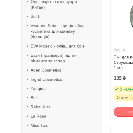
Одяг, взуття і аксесуари
(Китай)
Bell1
Vivienne Sabo - професійна
косметика для макіяжу
(Франція)
EVA Mosaic - олівці для брів
А-1
Бази (праймери) під тіні,
Тіні для 
пігменти та глітер
Струмками
1 мл
Aden Cosmetics
335 ₴
Ingrid Cosmetics
Yanqina
В наяв
Bell
Оптом і 
Rebel Kiss
К
La Rosa
Miss Tais