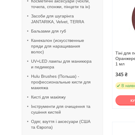
Косметичні аксесуари (чохли,
точила, спонжи, пінцети та ін)
Засоби для шугарінга
JANTARIKA, Velvet, TERRA
Бальзами для губ
Канекалон (искусственные
пряди для наращивания
волос)
Тіні для п
Оранжереї
UV+LED лампы для маникюра
1 мл
и педикюра
345 ₴
Hulu Brushes (Польша) -
профессиональные кисти для
В наяв
макияжа
Кисті для макіяжу
К
Інструменти для очищення та
сушіння кистей
Одяг, взуття і аксесуари (США
та Європа)