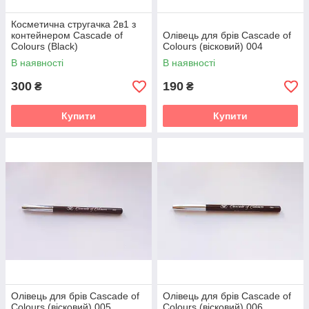
Косметична стругачка 2в1 з
контейнером Cascade of
Олівець для брів Cascade of
Colours (Black)
Colours (вісковий) 004
В наявності
В наявності
300
190
₴
₴
Купити
Купити
Олівець для брів Cascade of
Олівець для брів Cascade of
Colours (вісковий) 005
Colours (вісковий) 006