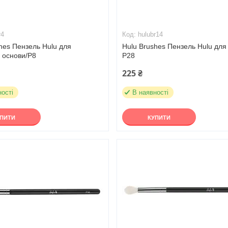
r4
hulubr14
hes Пензель Hulu для
Hulu Brushes Пензель Hulu для 
 основи/Р8
Р28
225 ₴
ності
В наявності
УПИТИ
КУПИТИ