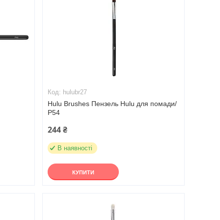
hulubr27
Hulu Brushes Пензель Hulu для помади/
Р54
244 ₴
В наявності
КУПИТИ