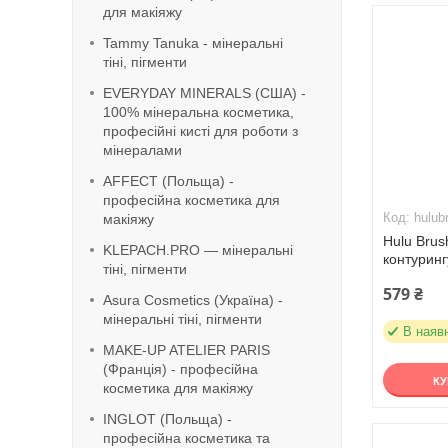
для макіяжу
Tammy Tanuka - мінеральні
тіні, пігменти
EVERYDAY MINERALS (США) -
100% мінеральна косметика,
професійні кисті для роботи з
мінералами
AFFECT (Польща) -
професійна косметика для
hulub
макіяжу
Hulu Brus
KLEPACH.PRO — мінеральні
контуринг
тіні, пігменти
579 ₴
Asura Cosmetics (Україна) -
мінеральні тіні, пігменти
В наяв
MAKE-UP ATELIER PARIS
(Франція) - професійна
К
косметика для макіяжу
INGLOT (Польща) -
професійна косметика та