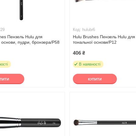
r29
hulubr6
hes Пензель Hulu для
Hulu Brushes Пензель Hulu для
 основи, пудри, бронзера/Р58
тональної основи/Р12
406 ₴
ності
В наявності
УПИТИ
КУПИТИ