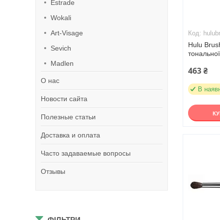
Estrade
Wokali
Art-Visage
hulub
Hulu Brus
Sevich
тональної
Madlen
463 ₴
О нас
В наяв
Новости сайта
К
Полезные статьи
Доставка и оплата
Часто задаваемые вопросы
Отзывы
ФІЛЬТРИ