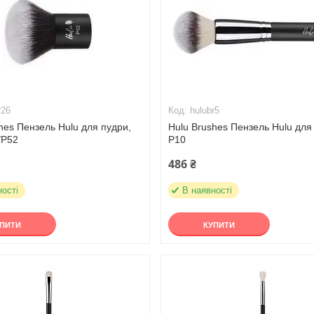
r26
hulubr5
hes Пензель Hulu для пудри,
Hulu Brushes Пензель Hulu для
/Р52
Р10
486 ₴
ності
В наявності
УПИТИ
КУПИТИ