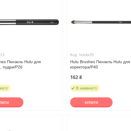
r13
hulubr20
hes Пензель Hulu для
Hulu Brushes Пензель Hulu для
, пудри/Р26
коректора/Р40
162 ₴
ності
В наявності
УПИТИ
КУПИТИ