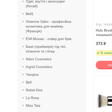
Одяг, взуття і аксесуари
(Китай)
Bell1
Vivienne Sabo - професійна
hulub
косметика для макіяжу
Hulu Brus
(Франція)
тональної
EVA Mosaic - олівці для брів
373 ₴
Бази (праймери) під тіні,
пігменти та глітер
В наяв
Aden Cosmetics
К
Ingrid Cosmetics
Yanqina
Bell
Rebel Kiss
La Rosa
Miss Tais