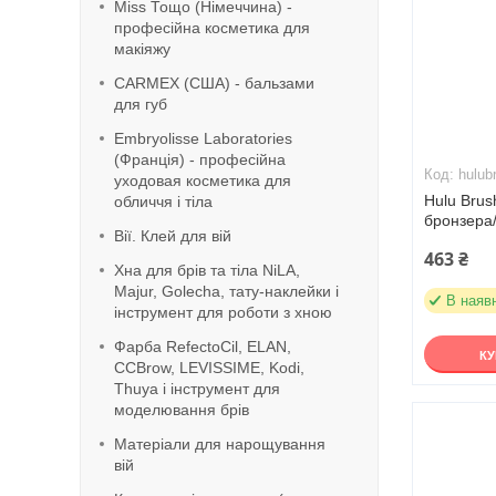
Miss Тощо (Німеччина) -
професійна косметика для
макіяжу
CARMEX (США) - бальзами
для губ
Embryolisse Laboratories
(Франція) - професійна
hulub
уходовая косметика для
Hulu Brus
обличчя і тіла
бронзера
Вії. Клей для вій
463 ₴
Хна для брів та тіла NiLA,
Majur, Golecha, тату-наклейки і
В наяв
інструмент для роботи з хною
Фарба RefeсtoCil, ELAN,
К
CCBrow, LEVISSIME, Kodi,
Thuya і інструмент для
моделювання брів
Матеріали для нарощування
вій