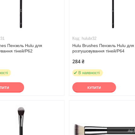
r31
hulubr32
hes Пензель Hulu для
Hulu Brushes Пензель Hulu для
вання тіней/Р62
розтушовування тіней/Р64
284 ₴
ності
В наявності
УПИТИ
КУПИТИ