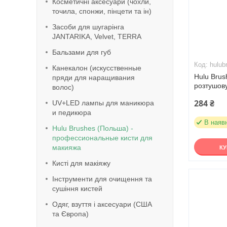
Косметичні аксесуари (чохли,
точила, спонжи, пінцети та ін)
Засоби для шугарінга
JANTARIKA, Velvet, TERRA
Бальзами для губ
hulub
Канекалон (искусственные
Hulu Brus
пряди для наращивания
розтушову
волос)
284 ₴
UV+LED лампы для маникюра
и педикюра
В наяв
Hulu Brushes (Польша) -
профессиональные кисти для
макияжа
К
Кисті для макіяжу
Інструменти для очищення та
сушіння кистей
Одяг, взуття і аксесуари (США
та Європа)