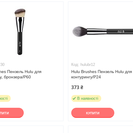
r30
hulubr12
hes Пензель Hulu для
Hulu Brushes Пензель Hulu для
у, бронзера/Р60
контурингу/Р24
373 ₴
ності
В наявності
УПИТИ
КУПИТИ