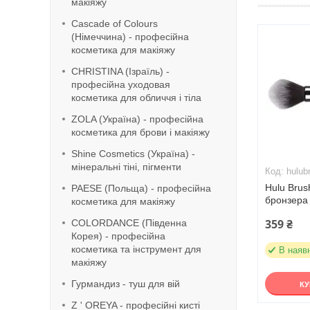
макіяжу
Cascade of Colours
(Німеччина) - професійна
косметика для макіяжу
CHRISTINA (Ізраїль) -
професійна уходовая
косметика для обличчя і тіла
ZOLA (Україна) - професійна
косметика для брови і макіяжу
Shine Cosmetics (Україна) -
мінеральні тіні, пігменти
hulub
Hulu Brus
PAESE (Польща) - професійна
бронзера 
косметика для макіяжу
359 ₴
COLORDANCE (Південна
Корея) - професійна
косметика та інструмент для
В наяв
макіяжу
Гурмандиз - туш для вій
К
Z ' OREYA - професійні кисті