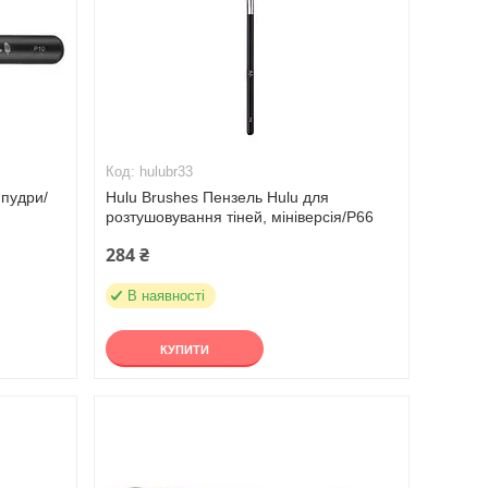
hulubr33
 пудри/
Hulu Brushes Пензель Hulu для
розтушовування тіней, мініверсія/Р66
284 ₴
В наявності
КУПИТИ