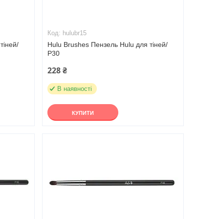
hulubr15
тіней/
Hulu Brushes Пензель Hulu для тіней/
Р30
228 ₴
В наявності
КУПИТИ