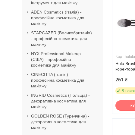
інструмент для макіяжу
ADEN Cosmetics (Італія) -
професійна косметика для
макіяжу
STARGAZER (Великобританія)
- професійна косметика для
макіяжу
NYX Professional Makeup
hulub
(США) - професійна
Hulu Brus
косметика для макіяжу
коректора
CINECITTA (Італія) -
261 ₴
професійна косметика для
макіяжу
В наяв
INGRID Cosmetics (Польща) -
декоративна косметика для
К
макіяжу
GOLDEN ROSE (Туреччина) -
декоративна косметика для
макіяжу