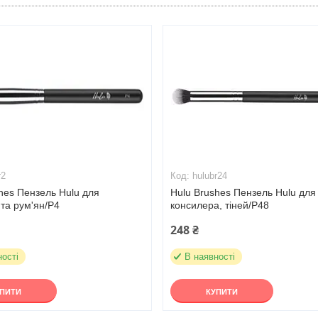
r2
hulubr24
hes Пензель Hulu для
Hulu Brushes Пензель Hulu для
та рум'ян/Р4
консилера, тіней/Р48
248 ₴
ності
В наявності
УПИТИ
КУПИТИ