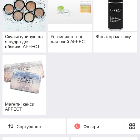
Скульптурирующа
Розсипчасті тіні
Фіксатор макіяжу
я пудра для
для очей AFFECT
обличчя AFFECT
Магнітні кейси
AFFECT
Сортування
0
Фільтри