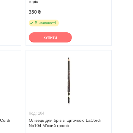
горіх
350 ₴
В наявності
КУПИТИ
104
aCordi
Олівець для брів зі щіточкою LaCordi
No104 М'який графіт