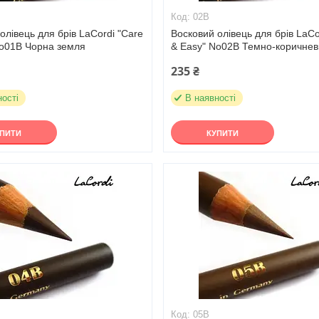
02В
олівець для брів LaCordi "Care
Восковий олівець для брів LaCo
No01B Чорна земля
& Easy" No02B Темно-коричне
235 ₴
ності
В наявності
УПИТИ
КУПИТИ
05В