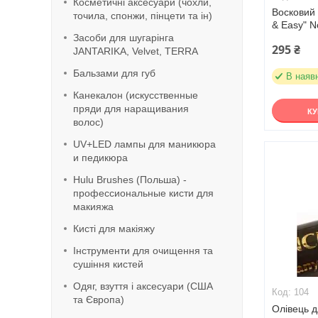
Косметичні аксесуари (чохли,
Восковий 
точила, спонжи, пінцети та ін)
& Easy" 
Засоби для шугарінга
295 ₴
JANTARIKA, Velvet, TERRA
Бальзами для губ
В наяв
Канекалон (искусственные
пряди для наращивания
К
волос)
UV+LED лампы для маникюра
и педикюра
Hulu Brushes (Польша) -
профессиональные кисти для
макияжа
Кисті для макіяжу
Інструменти для очищення та
сушіння кистей
Одяг, взуття і аксесуари (США
104
та Європа)
Олівець д