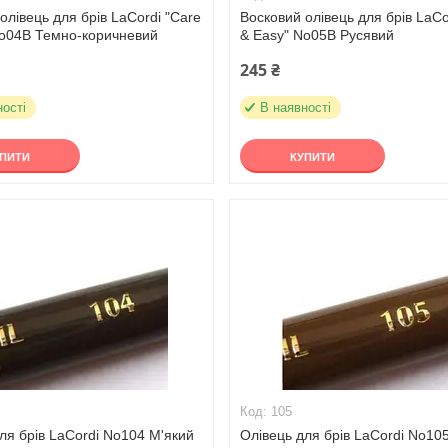
олівець для брів LaCordi "Care
Восковий олівець для брів LaCo
No04B Темно-коричневий
& Easy" No05B Русявий
245 ₴
ності
В наявності
УПИТИ
КУПИТИ
105
ля брів LaCordi No104 М'який
Олівець для брів LaCordi No10