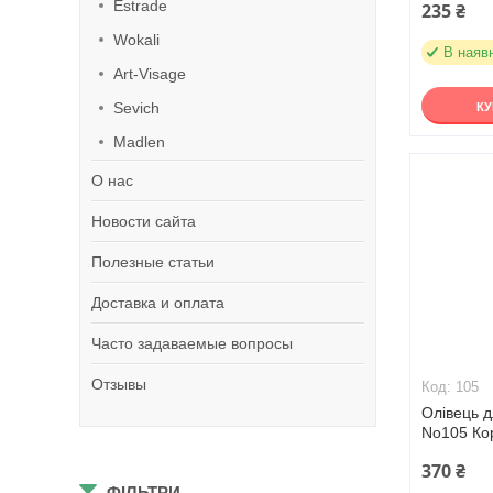
Estrade
235 ₴
Wokali
В наяв
Art-Visage
Sevich
К
Madlen
О нас
Новости сайта
Полезные статьи
Доставка и оплата
Часто задаваемые вопросы
Отзывы
105
Олівець д
No105 Ко
370 ₴
ФІЛЬТРИ