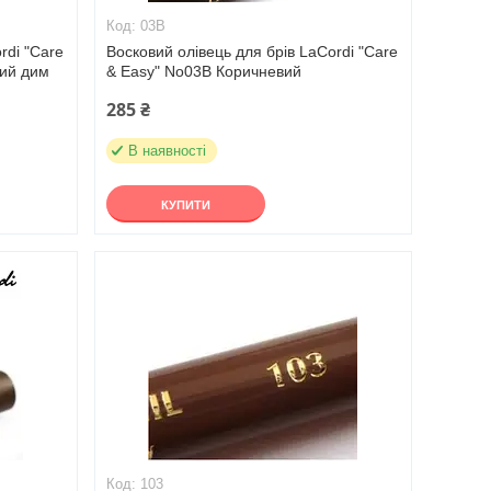
03В
rdi "Care
Восковий олівець для брів LaCordi "Care
вий дим
& Easy" No03B Коричневий
285 ₴
В наявності
КУПИТИ
103