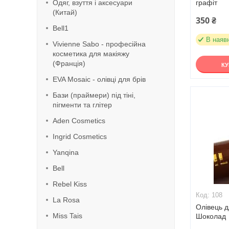
Одяг, взуття і аксесуари
графіт
(Китай)
350 ₴
Bell1
В наяв
Vivienne Sabo - професійна
косметика для макіяжу
(Франція)
К
EVA Mosaic - олівці для брів
Бази (праймери) під тіні,
пігменти та глітер
Aden Cosmetics
Ingrid Cosmetics
Yanqina
Bell
Rebel Kiss
108
La Rosa
Олівець д
Miss Tais
Шоколад