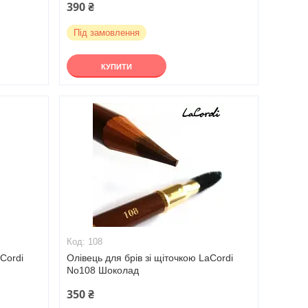
390 ₴
Під замовлення
КУПИТИ
108
aCordi
Олівець для брів зі щіточкою LaCordi
No108 Шоколад
350 ₴