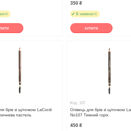
350 ₴
ності
В наявності
УПИТИ
КУПИТИ
107
ля брів зі щіточкою LaCordi
Олівець для брів зі щіточкою L
ричнева пастель
No107 Темний горіх
450 ₴