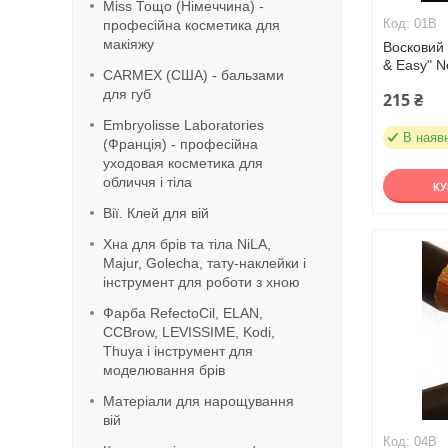
Miss Тощо (Німеччина) -
01В
професійна косметика для
макіяжу
Восковий 
& Easy" 
CARMEX (США) - бальзами
для губ
215 ₴
Embryolisse Laboratories
В наяв
(Франція) - професійна
уходовая косметика для
обличчя і тіла
К
Вії. Клей для вій
Хна для брів та тіла NiLA,
Majur, Golecha, тату-наклейки і
інструмент для роботи з хною
Фарба RefeсtoCil, ELAN,
CCBrow, LEVISSIME, Kodi,
Thuya і інструмент для
моделювання брів
Матеріали для нарощування
вій
04В