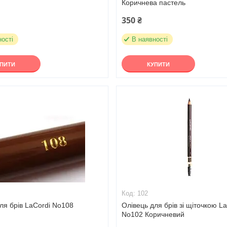
Коричнева пастель
350 ₴
ності
В наявності
УПИТИ
КУПИТИ
102
ля брів LaCordi No108
Олівець для брів зі щіточкою L
No102 Коричневий