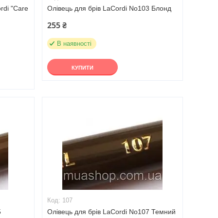
rdi "Care
Олівець для брів LaCordi No103 Блонд
255 ₴
В наявності
КУПИТИ
107
5
Олівець для брів LaCordi No107 Темний