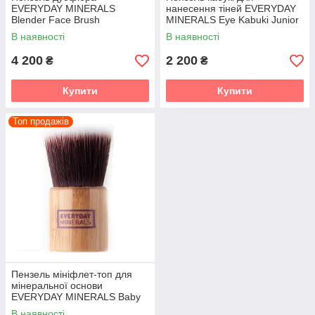
EVERYDAY MINERALS
нанесення тіней EVERYDAY
Blender Face Brush
MINERALS Eye Kabuki Junior
В наявності
В наявності
4 200
2 200
₴
₴
Купити
Купити
Топ продажів
Пензель мініфлет-топ для
мінеральної основи
EVERYDAY MINERALS Baby
Flat Top
В наявності