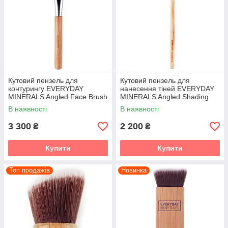
Everyday Minerals можна знайти в списку організації PETA
(People for the Ethical Treatment of Animals - Люди за
етичне поводження з тваринами).
Використання продукції ТМ Everyday Minerals - запорука
вашої розкоші і бездоганної краси!
Кутовий пензель для
Кутовий пензель для
контурингу EVERYDAY
нанесення тіней EVERYDAY
MINERALS Angled Face Brush
MINERALS Angled Shading
Eye Brush
В наявності
В наявності
3 300
2 200
₴
₴
Купити
Купити
Топ продажів
Новинка