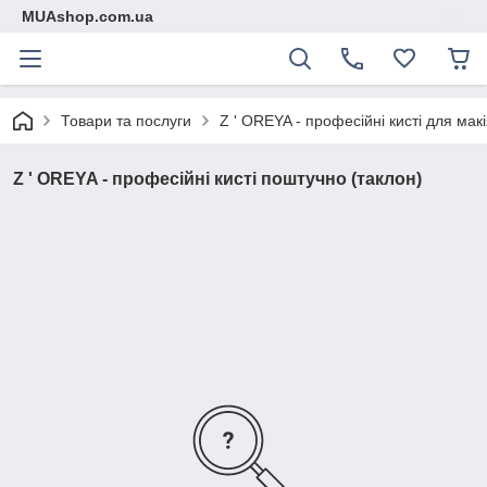
MUAshop.com.ua
Товари та послуги
Z ' OREYA - професійні кисті для мак
Z ' OREYA - професійні кисті поштучно (таклон)