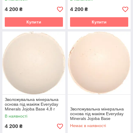
4 200
4 200
₴
₴
Купити
Купити
Зволожувальна мінеральна
основа під макіяж Everyday
Minerals Jojoba Base 4,8 г
Зволожувальна мінеральна
Light 2N
основа під макіяж Everyday
В наявності
Minerals Jojoba Base
(пробник) Beige 3N
4 200
Немає в наявності
₴