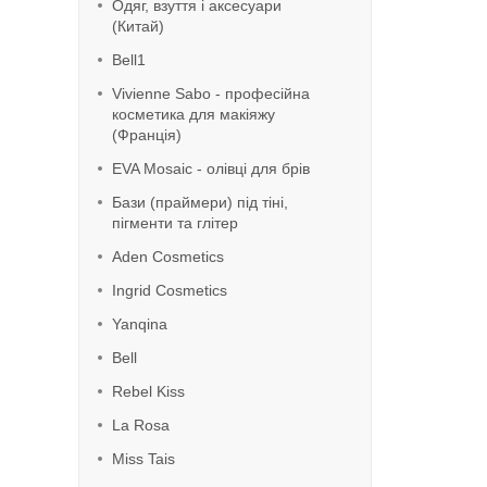
Одяг, взуття і аксесуари
(Китай)
Bell1
Vivienne Sabo - професійна
косметика для макіяжу
(Франція)
EVA Mosaic - олівці для брів
Бази (праймери) під тіні,
пігменти та глітер
Aden Cosmetics
Ingrid Cosmetics
Yanqina
Bell
Rebel Kiss
La Rosa
Miss Tais