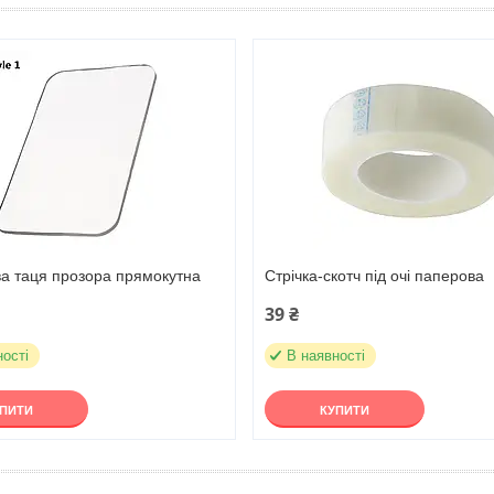
ва таця прозора прямокутна
Стрічка-скотч під очі паперова
39 ₴
ності
В наявності
УПИТИ
КУПИТИ