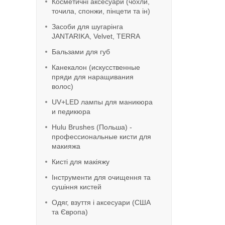
Косметичні аксесуари (чохли,
точила, спонжи, пінцети та ін)
Засоби для шугарінга
JANTARIKA, Velvet, TERRA
Бальзами для губ
Канекалон (искусственные
пряди для наращивания
волос)
UV+LED лампы для маникюра
и педикюра
Hulu Brushes (Польша) -
профессиональные кисти для
макияжа
Кисті для макіяжу
Інструменти для очищення та
сушіння кистей
Одяг, взуття і аксесуари (США
та Європа)