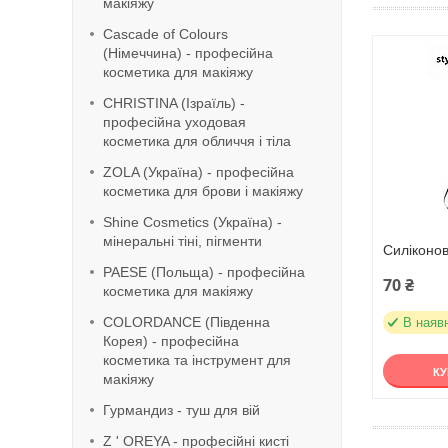
макіяжу
Cascade of Colours
(Німеччина) - професійна
косметика для макіяжу
CHRISTINA (Ізраїль) -
професійна уходовая
косметика для обличчя і тіла
ZOLA (Україна) - професійна
косметика для брови і макіяжу
Shine Cosmetics (Україна) -
мінеральні тіні, пігменти
Силіконо
PAESE (Польща) - професійна
70 ₴
косметика для макіяжу
COLORDANCE (Південна
В наяв
Корея) - професійна
косметика та інструмент для
К
макіяжу
Гурмандиз - туш для вій
Z ' OREYA - професійні кисті