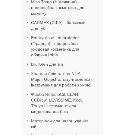
Miss Тощо (Німеччина) -
професійна косметика для
макіяжу
CARMEX (США) - бальзами
для губ
Embryolisse Laboratories
(Франція) - професійна
уходовая косметика для
обличчя і тіла
Вії. Клей для вій
Хна для брів та тіла NiLA,
Majur, Golecha, тату-наклейки і
інструмент для роботи з хною
Фарба RefeсtoCil, ELAN,
CCBrow, LEVISSIME, Kodi,
Thuya і інструмент для
моделювання брів
Матеріали для нарощування
вій