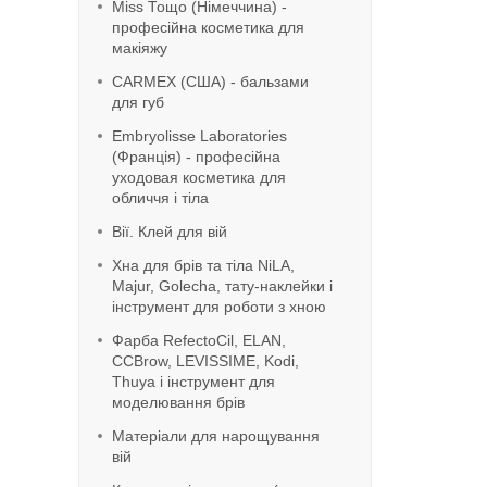
Miss Тощо (Німеччина) -
професійна косметика для
макіяжу
CARMEX (США) - бальзами
для губ
Embryolisse Laboratories
(Франція) - професійна
уходовая косметика для
обличчя і тіла
Вії. Клей для вій
Хна для брів та тіла NiLA,
Majur, Golecha, тату-наклейки і
інструмент для роботи з хною
Фарба RefeсtoCil, ELAN,
CCBrow, LEVISSIME, Kodi,
Thuya і інструмент для
моделювання брів
Матеріали для нарощування
вій