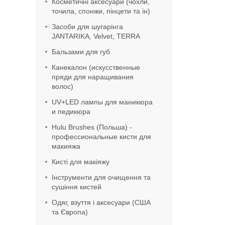
Косметичні аксесуари (чохли,
точила, спонжи, пінцети та ін)
Засоби для шугарінга
JANTARIKA, Velvet, TERRA
Бальзами для губ
Канекалон (искусственные
пряди для наращивания
волос)
UV+LED лампы для маникюра
и педикюра
Hulu Brushes (Польша) -
профессиональные кисти для
макияжа
Кисті для макіяжу
Інструменти для очищення та
сушіння кистей
Одяг, взуття і аксесуари (США
та Європа)