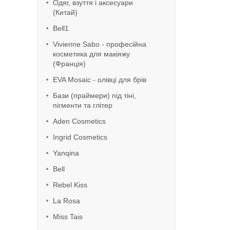
Одяг, взуття і аксесуари
(Китай)
Bell1
Vivienne Sabo - професійна
косметика для макіяжу
(Франція)
EVA Mosaic - олівці для брів
Бази (праймери) під тіні,
пігменти та глітер
Aden Cosmetics
Ingrid Cosmetics
Yanqina
Bell
Rebel Kiss
La Rosa
Miss Tais