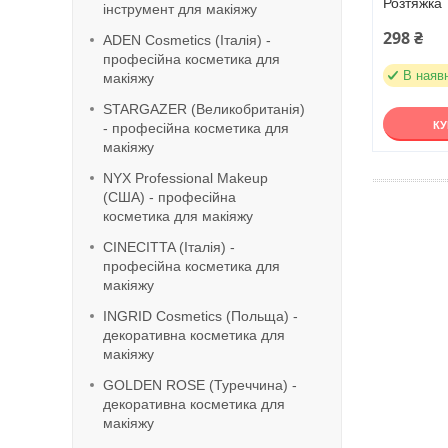
Розтяжка 
інструмент для макіяжу
298 ₴
ADEN Cosmetics (Італія) -
професійна косметика для
В наяв
макіяжу
STARGAZER (Великобританія)
К
- професійна косметика для
макіяжу
NYX Professional Makeup
(США) - професійна
косметика для макіяжу
CINECITTA (Італія) -
професійна косметика для
макіяжу
INGRID Cosmetics (Польща) -
декоративна косметика для
макіяжу
GOLDEN ROSE (Туреччина) -
декоративна косметика для
макіяжу