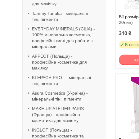
для макіяжу
Tammy Tanuka - мінеральні
Вії розмі
тіні, пігменти
20лин)
EVERYDAY MINERALS (США) -
310 ₴
100% мінеральна косметика,
професійні кисті для роботи з
В наяв
мінералами
AFFECT (Польща) -
К
професійна косметика для
макіяжу
KLEPACH.PRO — мінеральні
тіні, пігменти
Asura Cosmetics (Україна) -
мінеральні тіні, пігменти
MAKE-UP ATELIER PARIS
(Франція) - професійна
косметика для макіяжу
INGLOT (Польща) -
професійна косметика та