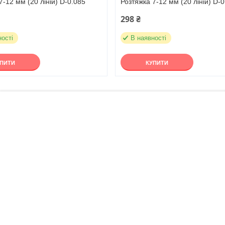
7-12 мм (20 ліній) D-0.085
Розтяжка 7-12 мм (20 ліній) D-0
298 ₴
ності
В наявності
УПИТИ
КУПИТИ