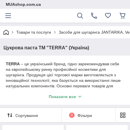
MUAshop.com.ua
Товари та послуги
Засоби для шугарінга JANTARIKA, Ve
Цукрова паста ТМ "TERRA" (Україна)
TERRA
– це український бренд, гідно зарекомендував себе
на європейському ринку професійної косметики для
шугарінга. Продукція цієї торгової марки виготовляється з
інноваційної технології, яка базується на використанні лише
натуральних компонентів. Основні переваги товарів для
цукрової депіляції Terra це:
Показати все
доступна цінова політика;
високоефективне і надійність;
гіпоалергенність;
Сортування
0
Фільтри
органічний склад;