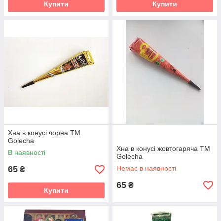
Купити
Купити
Хна в конусі чорна TM
Golecha
Хна в конусі жовтогаряча TM
В наявності
Golecha
65
Немає в наявності
₴
65
₴
Купити