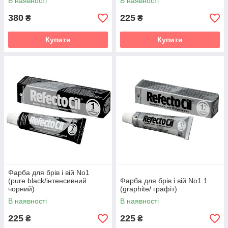
В наявності
В наявності
380
225
₴
₴
Купити
Купити
Фарба для брів і вій No1
(pure black/інтенсивний
Фарба для брів і вій No1.1
чорний)
(graphite/ графіт)
В наявності
В наявності
225
225
₴
₴