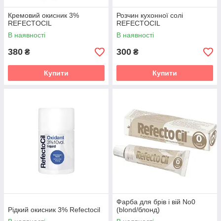
Кремовий окисник 3%
Розчин кухонної солі
REFECTOCIL
REFECTOCIL
В наявності
В наявності
380
300
₴
₴
Купити
Купити
Фарба для брів і вій No0
Рідкий окисник 3% Refectocil
(blond/блонд)