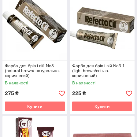
Фарба для брів і вій No3
Фарба для брів і вій No3.1
(natural brown/ натурально-
(light brown/світло-
коричневий)
коричневий)
В наявності
В наявності
275
225
₴
₴
Купити
Купити