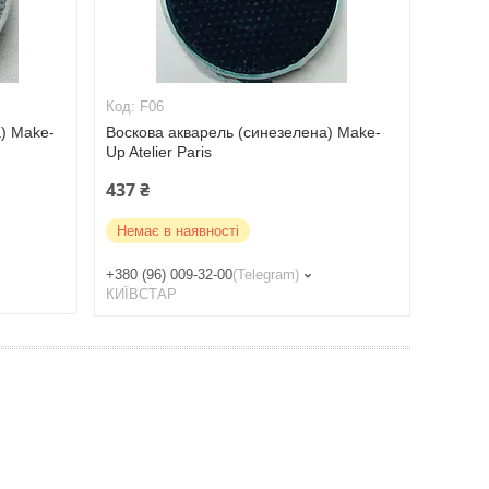
F06
а) Make-
Воскова акварель (синезелена) Make-
Up Atelier Paris
437 ₴
Немає в наявності
+380 (96) 009-32-00
Telegram
КИЇВСТАР