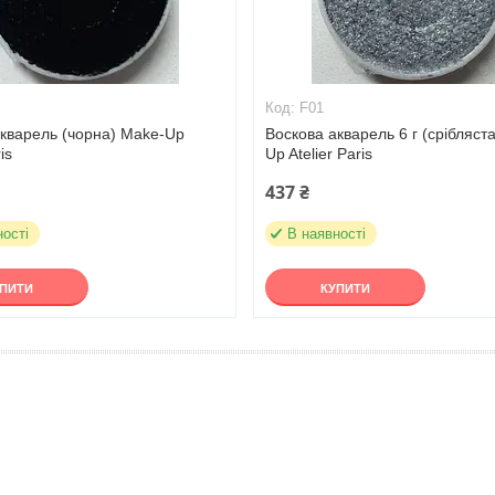
F01
акварель (чорна) Make-Up
Воскова акварель 6 г (срібляст
is
Up Atelier Paris
437 ₴
ності
В наявності
УПИТИ
КУПИТИ