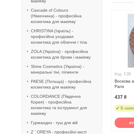
макіяжу
Cascade of Colours
(Німеччина) - професійна
косметика для макіяжу
CHRISTINA (Ізраїль) -
професійна уходовая
косметика для обличчя і тіла
ZOLA (Україна) - професійна
косметика для брови і макіяжу
Shine Cosmetics (Україна) -
мінеральні тіні, пігменти
F2B
Воскова а
PAESE (Польща) - професійна
Paris
косметика для макіяжу
437 ₴
COLORDANCE (Південна
Корея) - професійна
косметика та інструмент для
В наяв
макіяжу
Гурмандиз - туш для вій
К
Z ' OREYA - професійні кисті