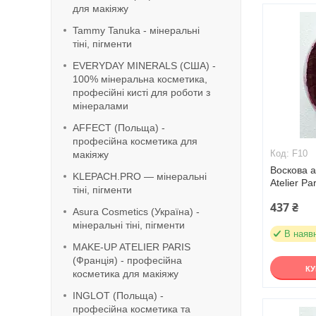
для макіяжу
Tammy Tanuka - мінеральні
тіні, пігменти
EVERYDAY MINERALS (США) -
100% мінеральна косметика,
професійні кисті для роботи з
мінералами
AFFECT (Польща) -
професійна косметика для
F10
макіяжу
Воскова а
KLEPACH.PRO — мінеральні
Atelier Par
тіні, пігменти
437 ₴
Asura Cosmetics (Україна) -
мінеральні тіні, пігменти
В наяв
MAKE-UP ATELIER PARIS
(Франція) - професійна
К
косметика для макіяжу
INGLOT (Польща) -
професійна косметика та