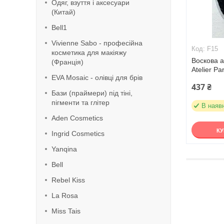
Одяг, взуття і аксесуари
(Китай)
Bell1
Vivienne Sabo - професійна
F15
косметика для макіяжу
Воскова 
(Франція)
Atelier Par
EVA Mosaic - олівці для брів
437 ₴
Бази (праймери) під тіні,
пігменти та глітер
В наяв
Aden Cosmetics
К
Ingrid Cosmetics
Yanqina
Bell
Rebel Kiss
La Rosa
Miss Tais