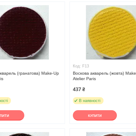
F13
кварель (гранатова) Make-Up
Воскова акварель (жовта) Mak
is
Atelier Paris
437 ₴
ності
В наявності
УПИТИ
КУПИТИ