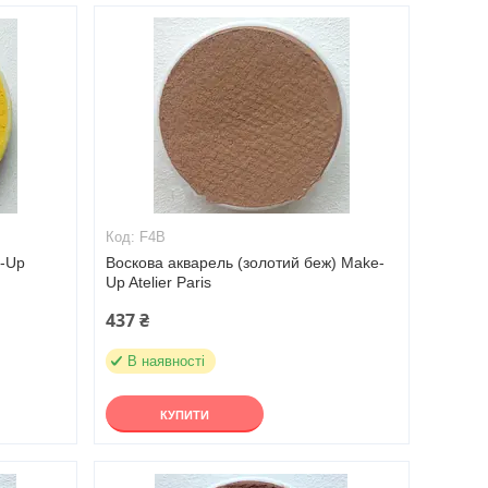
F4B
e-Up
Воскова акварель (золотий беж) Make-
Up Atelier Paris
437 ₴
В наявності
КУПИТИ