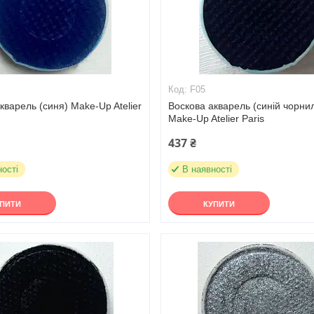
F05
кварель (синя) Make-Up Atelier
Воскова акварель (синій чорни
Make-Up Atelier Paris
437 ₴
ності
В наявності
УПИТИ
КУПИТИ