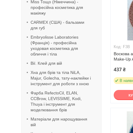
Miss Тощо (Німеччина) -
професійна косметика для
макіяжу
CARMEX (США) - бальзами
для губ
Embryolisse Laboratories
(Франція) - професійна
F3B
уходовая косметика для
Воскова а
обличчя і тіла
Make-Up A
Вії. Клей для вій
437 ₴
Хна для брів та тіла NiLA,
Majur, Golecha, тату-наклейки і
В наяв
інструмент для роботи з хною
Фарба RefeсtoCil, ELAN,
К
CCBrow, LEVISSIME, Kodi,
Thuya і інструмент для
моделювання брів
Матеріали для нарощування
вій