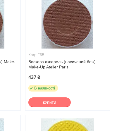
F6B
ж) Make-
Воскова акварель (насичений беж)
Make-Up Atelier Paris
437 ₴
В наявності
КУПИТИ