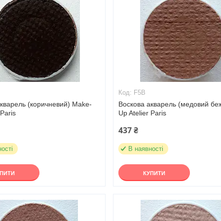
F5B
кварель (коричневий) Make-
Воскова акварель (медовий бе
 Paris
Up Atelier Paris
437 ₴
ності
В наявності
УПИТИ
КУПИТИ