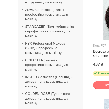
інструмент для макіяжу
ADEN Cosmetics (Італія) -
професійна косметика для
макіяжу
STARGAZER (Великобританія)
- професійна косметика для
макіяжу
NYX Professional Makeup
F07
(США) - професійна
Воскова а
косметика для макіяжу
Up Atelier
CINECITTA (Італія) -
437 ₴
професійна косметика для
макіяжу
В наяв
INGRID Cosmetics (Польща) -
декоративна косметика для
К
макіяжу
GOLDEN ROSE (Туреччина) -
декоративна косметика для
макіяжу