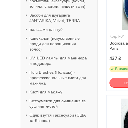
Косметичні аксесуари (чохли,
точила, спонжи, пінцети та ін)
Засоби для шугарінга
JANTARIKA, Velvet, TERRA
Бальзами для губ
F04
Канекалон (искусственные
Воскова а
пряди для наращивания
Paris
волос)
437 ₴
UV+LED лампы для маникюра
и педикюра
В наяв
Hulu Brushes (Польша) -
профессиональные кисти для
макияжа
К
Кисті для макіяжу
Інструменти для очищення та
сушіння кистей
Одяг, взуття і аксесуари (США
та Європа)