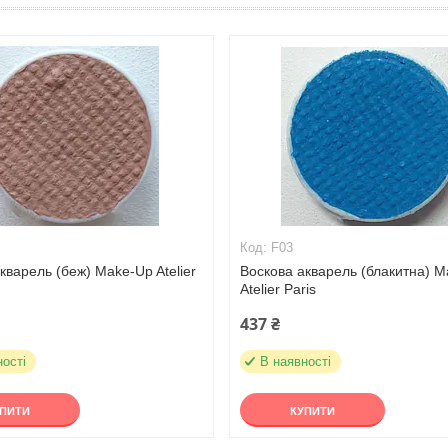
F03
кварель (беж) Make-Up Atelier
Воскова акварель (блакитна) 
Atelier Paris
437 ₴
ності
В наявності
УПИТИ
КУПИТИ