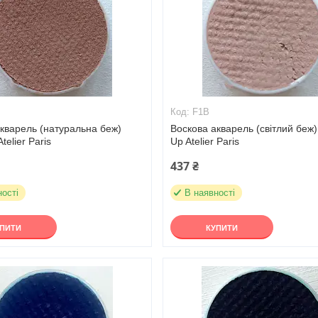
F1B
кварель (натуральна беж)
Воскова акварель (світлий беж
telier Paris
Up Atelier Paris
437 ₴
ності
В наявності
УПИТИ
КУПИТИ