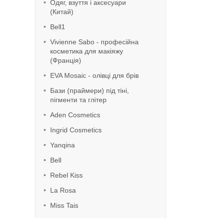
Одяг, взуття і аксесуари
(Китай)
Bell1
Vivienne Sabo - професійна
косметика для макіяжу
(Франція)
EVA Mosaic - олівці для брів
Бази (праймери) під тіні,
пігменти та глітер
Aden Cosmetics
Ingrid Cosmetics
Yanqina
Bell
Rebel Kiss
La Rosa
Miss Tais