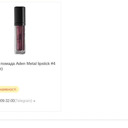
помада Aden Metal lipstick #4
e)
наявності
009-32-00
Telegram
Р