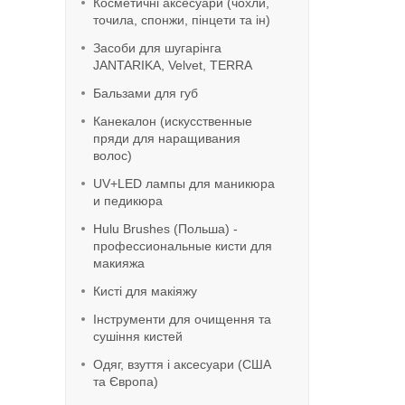
Косметичні аксесуари (чохли,
точила, спонжи, пінцети та ін)
Засоби для шугарінга
JANTARIKA, Velvet, TERRA
Бальзами для губ
Канекалон (искусственные
пряди для наращивания
волос)
UV+LED лампы для маникюра
и педикюра
Hulu Brushes (Польша) -
профессиональные кисти для
макияжа
Кисті для макіяжу
Інструменти для очищення та
сушіння кистей
Одяг, взуття і аксесуари (США
та Європа)