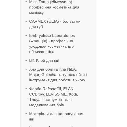
Miss Тощо (Німеччина) -
професійна косметика для
макіяжу
CARMEX (США) - бальзами
для губ
Embryolisse Laboratories
(Франція) - професійна
уходовая косметика для
обличчя і тіла
Вії. Клей для вій
Хна для брів та тіла NiLA,
Majur, Golecha, тату-наклейки і
інструмент для роботи з хною
Фарба RefeсtoCil, ELAN,
CCBrow, LEVISSIME, Kodi,
Thuya і інструмент для
моделювання брів
Матеріали для нарощування
вій