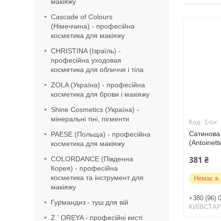
макіяжу
Cascade of Colours
(Німеччина) - професійна
косметика для макіяжу
CHRISTINA (Ізраїль) -
професійна уходовая
косметика для обличчя і тіла
ZOLA (Україна) - професійна
косметика для брови і макіяжу
Shine Cosmetics (Україна) -
мінеральні тіні, пігменти
1-сн
Сатинова 
PAESE (Польща) - професійна
(Antoinett
косметика для макіяжу
381 ₴
COLORDANCE (Південна
Корея) - професійна
косметика та інструмент для
Немає в 
макіяжу
+380 (96) 
Гурмандиз - туш для вій
КИЇВСТА
Z ' OREYA - професійні кисті