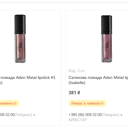
2-сн
помада Aden Metal lipstick #1
Сатинова помада Aden Metal lip
e)
(Isabelle)
381 ₴
наявності
Немає в наявності
009-32-00
Telegram
+380 (96) 009-32-00
Telegram
Р
КИЇВСТАР