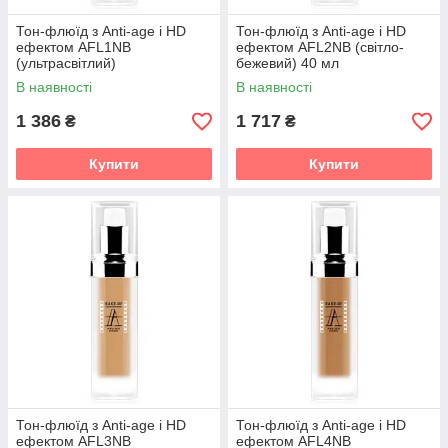
Тон-флюїд з Anti-age і HD
Тон-флюїд з Anti-age і HD
ефектом AFL1NB
ефектом AFL2NB (світло-
(ультрасвітлий)
бежевий) 40 мл
В наявності
В наявності
1 386
1 717
₴
₴
Купити
Купити
Тон-флюїд з Anti-age і HD
Тон-флюїд з Anti-age і HD
ефектом AFL3NB
ефектом AFL4NB