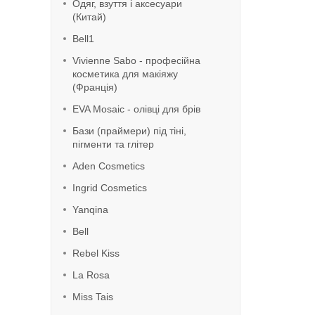
Одяг, взуття і аксесуари
(Китай)
Bell1
Vivienne Sabo - професійна
косметика для макіяжу
(Франція)
EVA Mosaic - олівці для брів
Бази (праймери) під тіні,
пігменти та глітер
Aden Cosmetics
Ingrid Cosmetics
Yanqina
Bell
Rebel Kiss
La Rosa
Miss Tais