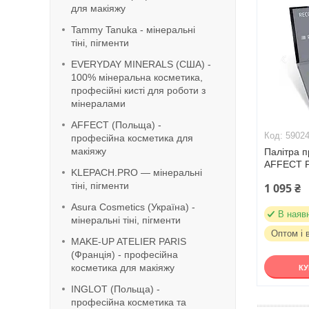
для макіяжу
Tammy Tanuka - мінеральні
тіні, пігменти
EVERYDAY MINERALS (США) -
100% мінеральна косметика,
професійні кисті для роботи з
мінералами
AFFECT (Польща) -
5902
професійна косметика для
макіяжу
Палітра п
AFFECT P
KLEPACH.PRO — мінеральні
тіні, пігменти
1 095 ₴
Asura Cosmetics (Україна) -
В наяв
мінеральні тіні, пігменти
Оптом і 
MAKE-UP ATELIER PARIS
(Франція) - професійна
косметика для макіяжу
К
INGLOT (Польща) -
професійна косметика та