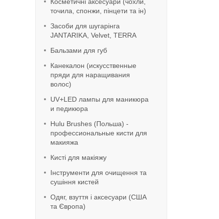
Косметичні аксесуари (чохли,
точила, спонжи, пінцети та ін)
Засоби для шугарінга
JANTARIKA, Velvet, TERRA
Бальзами для губ
Канекалон (искусственные
пряди для наращивания
волос)
UV+LED лампы для маникюра
и педикюра
Hulu Brushes (Польша) -
профессиональные кисти для
макияжа
Кисті для макіяжу
Інструменти для очищення та
сушіння кистей
Одяг, взуття і аксесуари (США
та Європа)