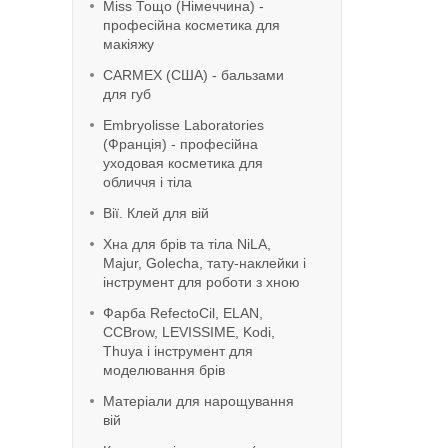
Miss Тощо (Німеччина) -
професійна косметика для
макіяжу
CARMEX (США) - бальзами
для губ
Embryolisse Laboratories
(Франція) - професійна
уходовая косметика для
обличчя і тіла
Вії. Клей для вій
Хна для брів та тіла NiLA,
Majur, Golecha, тату-наклейки і
інструмент для роботи з хною
Фарба RefeсtoCil, ELAN,
CCBrow, LEVISSIME, Kodi,
Thuya і інструмент для
моделювання брів
Матеріали для нарощування
вій