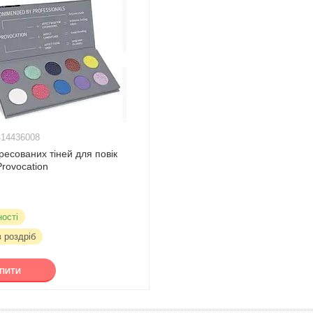
414436008
ресованих тіней для повік
rovocation
ності
в роздріб
УПИТИ