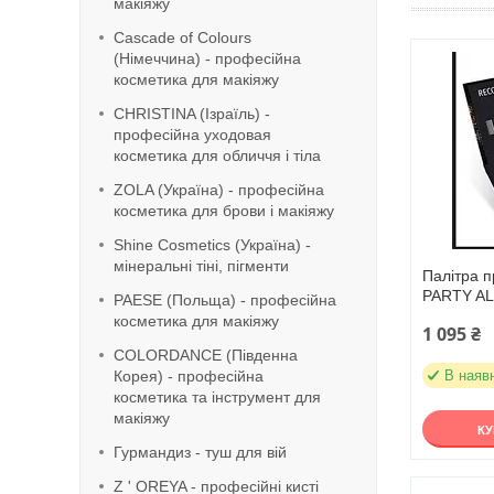
макіяжу
Cascade of Colours
(Німеччина) - професійна
косметика для макіяжу
CHRISTINA (Ізраїль) -
професійна уходовая
косметика для обличчя і тіла
ZOLA (Україна) - професійна
косметика для брови і макіяжу
Shine Cosmetics (Україна) -
мінеральні тіні, пігменти
Палітра 
PARTY AL
PAESE (Польща) - професійна
косметика для макіяжу
1 095 ₴
COLORDANCE (Південна
Корея) - професійна
В наяв
косметика та інструмент для
макіяжу
К
Гурмандиз - туш для вій
Z ' OREYA - професійні кисті