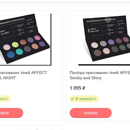
пресованих тіней AFFECT
Палітра пресованих тіней AFF
L NIGHT
Smoky and Shiny
1 095 ₴
ності
В наявності
УПИТИ
КУПИТИ