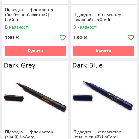
Підводка — фломастер
(безбесно-блакитний)
Підводка — фломастер
LaCordi
(зелений) LaCordi
В наявності
В наявності
180
180
₴
₴
Купити
Купити
Підводка — фломастер
Підводка — фломастер
(сірий) LaCordi
(темно-синій) LaCordi