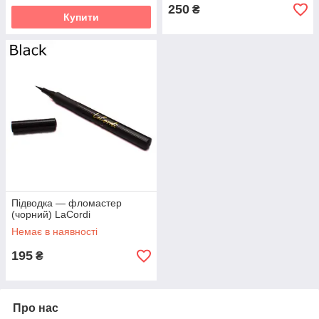
250
₴
Купити
Підводка — фломастер
(чорний) LaCordi
Немає в наявності
195
₴
Про нас