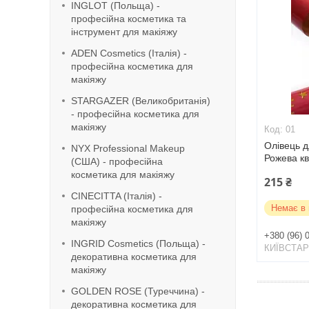
INGLOT (Польща) -
професійна косметика та
інструмент для макіяжу
ADEN Cosmetics (Італія) -
професійна косметика для
макіяжу
STARGAZER (Великобританія)
- професійна косметика для
макіяжу
01
Олівець д
NYX Professional Makeup
Рожева кв
(США) - професійна
косметика для макіяжу
215 ₴
CINECITTA (Італія) -
Немає в 
професійна косметика для
макіяжу
+380 (96) 
INGRID Cosmetics (Польща) -
КИЇВСТА
декоративна косметика для
макіяжу
GOLDEN ROSE (Туреччина) -
декоративна косметика для