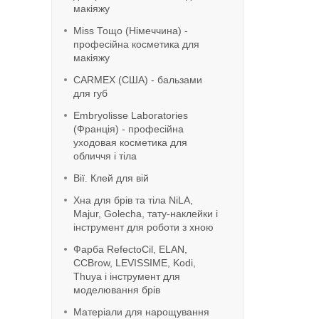
макіяжу
Miss Тощо (Німеччина) -
професійна косметика для
макіяжу
CARMEX (США) - бальзами
для губ
Embryolisse Laboratories
(Франція) - професійна
уходовая косметика для
обличчя і тіла
Вії. Клей для вій
Хна для брів та тіла NiLA,
Majur, Golecha, тату-наклейки і
інструмент для роботи з хною
Фарба RefeсtoCil, ELAN,
CCBrow, LEVISSIME, Kodi,
Thuya і інструмент для
моделювання брів
Матеріали для нарощування