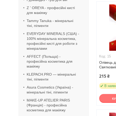
Z ' OREYA - професійні кисті
для макіяжу
Tammy Tanuka - мінеральні
тіні, пігменти
EVERYDAY MINERALS (США) -
100% мінеральна косметика,
професійні кисті для роботи з
мінералами
AFFECT (Польща) -
15
професійна косметика для
Олівець д
макіяжу
Святкови
KLEPACH.PRO — мінеральні
215 ₴
тіні, пігменти
В наяв
Asura Cosmetics (Україна) -
мінеральні тіні, пігменти
К
MAKE-UP ATELIER PARIS
(Франція) - професійна
косметика для макіяжу