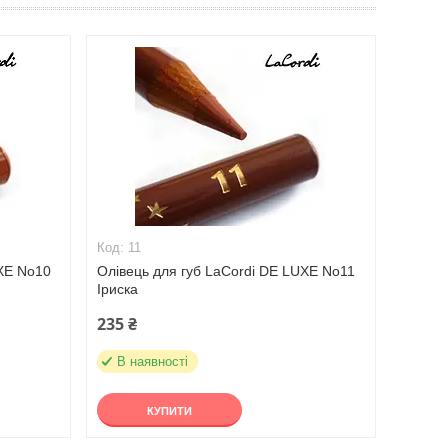
11
UXE No10
Олівець для губ LaCordi DE LUXE No11
Іриска
235 ₴
В наявності
КУПИТИ