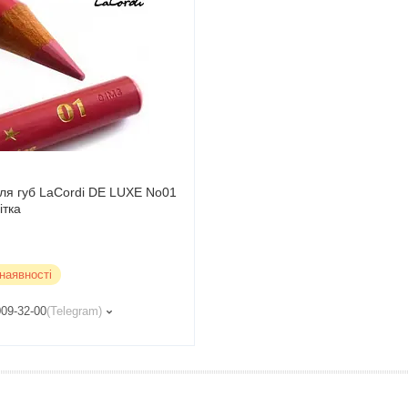
ля губ LaCordi DE LUXE No01
ітка
наявності
009-32-00
Telegram
Р