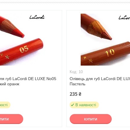
10
ля губ LaCordi DE LUXE No05
Олівець для губ LaCordi DE L
ький оранж
Пастель
235 ₴
ності
В наявності
УПИТИ
КУПИТИ