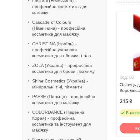
LaСordi (Німеччина) -
професійна косметика для
макіяжу
Cascade of Colours
(Німеччина) - професійна
косметика для макіяжу
CHRISTINA (Ізраїль) -
професійна уходовая
косметика для обличчя і тіла
ZOLA (Україна) - професійна
косметика для брови і макіяжу
05
Shine Cosmetics (Україна) -
Олівець д
мінеральні тіні, пігменти
Королівс
PAESE (Польща) - професійна
215 ₴
косметика для макіяжу
COLORDANCE (Південна
В наяв
Корея) - професійна
косметика та інструмент для
К
макіяжу
Гурмандиз - туш для вій