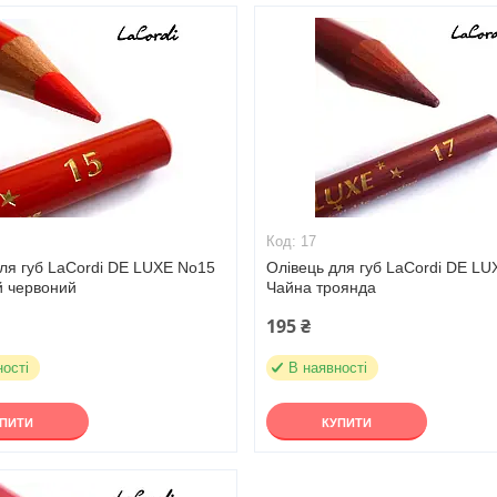
17
ля губ LaCordi DE LUXE No15
Олівець для губ LaCordi DE L
й червоний
Чайна троянда
195 ₴
ності
В наявності
УПИТИ
КУПИТИ