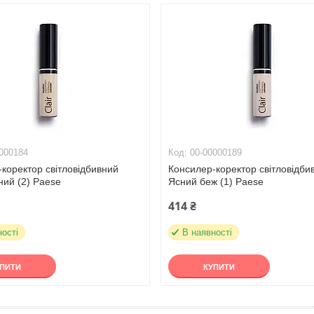
000184
00-00000189
коректор світловідбивний
Консилер-коректор світловідби
ний (2) Paese
Ясний беж (1) Paese
414 ₴
ності
В наявності
УПИТИ
КУПИТИ