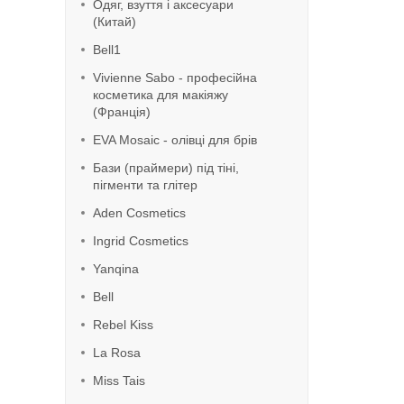
Одяг, взуття і аксесуари
(Китай)
Bell1
Vivienne Sabo - професійна
косметика для макіяжу
(Франція)
EVA Mosaic - олівці для брів
Бази (праймери) під тіні,
пігменти та глітер
Aden Cosmetics
Ingrid Cosmetics
Yanqina
Bell
Rebel Kiss
La Rosa
Miss Tais