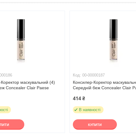
000186
00-00000187
-Коректор маскувальний (4)
Консилер-Коректор маскувальн
еж Concealer Clair Paese
Середній беж Concealer Clair 
414 ₴
ності
В наявності
УПИТИ
КУПИТИ