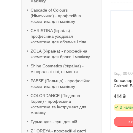
макіяжу
Cascade of Colours
(Німеччина) - професійна
косметика для макіяжу
CHRISTINA (Ізраїль) -
професійна уходовая
косметика для обличчя і тіла
ZOLA (Україна) - професійна
косметика для брови і макіяжу
Shine Cosmetics (Україна) -
мінеральні тіні, пігменти
00-00
Консилер
PAESE (Польща) - професійна
Світлий Б
косметика для макіяжу
414 ₴
COLORDANCE (Південна
Корея) - професійна
косметика та інструмент для
В наяв
макіяжу
Гурмандиз - туш для вій
К
Z ' OREYA - професійні кисті