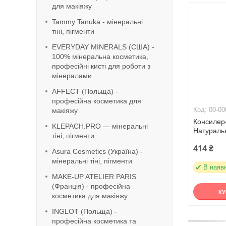
для макіяжу
Tammy Tanuka - мінеральні
тіні, пігменти
EVERYDAY MINERALS (США) -
100% мінеральна косметика,
професійні кисті для роботи з
мінералами
AFFECT (Польща) -
професійна косметика для
00-00
макіяжу
Консилер-
KLEPACH.PRO — мінеральні
Натураль
тіні, пігменти
414 ₴
Asura Cosmetics (Україна) -
мінеральні тіні, пігменти
В наяв
MAKE-UP ATELIER PARIS
(Франція) - професійна
К
косметика для макіяжу
INGLOT (Польща) -
професійна косметика та