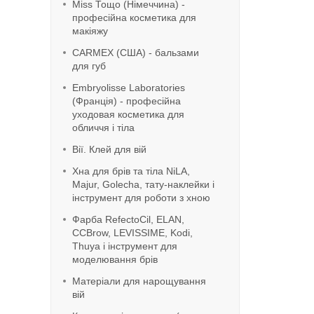
Miss Тощо (Німеччина) -
професійна косметика для
макіяжу
CARMEX (США) - бальзами
для губ
Embryolisse Laboratories
(Франція) - професійна
уходовая косметика для
обличчя і тіла
Вії. Клей для вій
Хна для брів та тіла NiLA,
Majur, Golecha, тату-наклейки і
інструмент для роботи з хною
Фарба RefeсtoCil, ELAN,
CCBrow, LEVISSIME, Kodi,
Thuya і інструмент для
моделювання брів
Матеріали для нарощування
вій