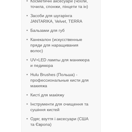
Косметичні аксесуари (чохли,
точила, спонжи, пінцети та ін)
Засоби для шугарінга
JANTARIKA, Velvet, TERRA
Бальзами для губ
Канекалон (искусственные
пряди для наращивания
волос)
UV+LED лампы для маникюра
и педикюра
Hulu Brushes (Польша) -
профессиональные кисти для
макияжа
Кисті для макіяжу
Інструменти для очищення та
сушіння кистей
Одяг, взуття і аксесуари (США
та Європа)