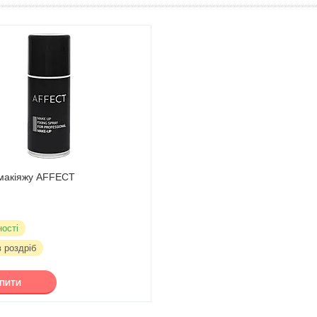
 макіяжу AFFECT
ності
в роздріб
УПИТИ