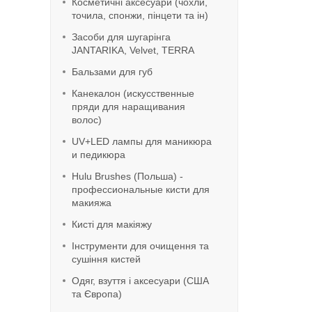
Косметичні аксесуари (чохли,
точила, спонжи, пінцети та ін)
Засоби для шугарінга
JANTARIKA, Velvet, TERRA
Бальзами для губ
Канекалон (искусственные
пряди для наращивания
волос)
UV+LED лампы для маникюра
и педикюра
Hulu Brushes (Польша) -
профессиональные кисти для
макияжа
Кисті для макіяжу
Інструменти для очищення та
сушіння кистей
Одяг, взуття і аксесуари (США
та Європа)