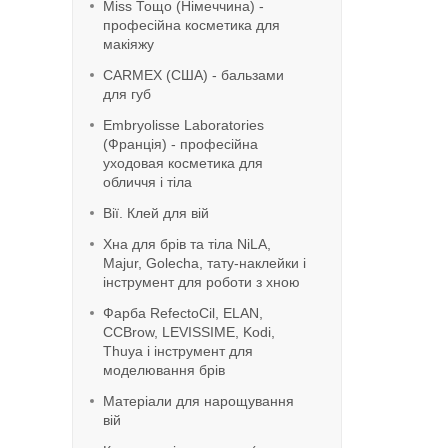
Miss Тощо (Німеччина) -
професійна косметика для
макіяжу
CARMEX (США) - бальзами
для губ
Embryolisse Laboratories
(Франція) - професійна
уходовая косметика для
обличчя і тіла
Вії. Клей для вій
Хна для брів та тіла NiLA,
Majur, Golecha, тату-наклейки і
інструмент для роботи з хною
Фарба RefeсtoCil, ELAN,
CCBrow, LEVISSIME, Kodi,
Thuya і інструмент для
моделювання брів
Матеріали для нарощування
вій