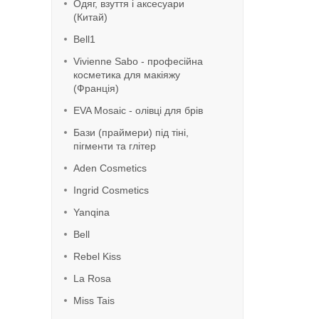
Одяг, взуття і аксесуари
(Китай)
Bell1
Vivienne Sabo - професійна
косметика для макіяжу
(Франція)
EVA Mosaic - олівці для брів
Бази (праймери) під тіні,
пігменти та глітер
Aden Cosmetics
Ingrid Cosmetics
Yanqina
Bell
Rebel Kiss
La Rosa
Miss Tais