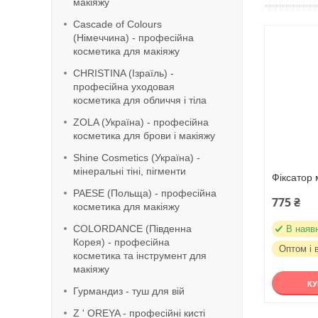
макіяжу
Cascade of Colours
(Німеччина) - професійна
косметика для макіяжу
CHRISTINA (Ізраїль) -
професійна уходовая
косметика для обличчя і тіла
ZOLA (Україна) - професійна
косметика для брови і макіяжу
Shine Cosmetics (Україна) -
мінеральні тіні, пігменти
Фіксатор
PAESE (Польща) - професійна
775 ₴
косметика для макіяжу
COLORDANCE (Південна
В наяв
Корея) - професійна
Оптом і 
косметика та інструмент для
макіяжу
К
Гурмандиз - туш для вій
Z ' OREYA - професійні кисті