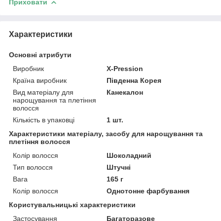
Приховати
Характеристики
Основні атрибути
Виробник
X-Pressіon
Країна виробник
Південна Корея
Вид матеріалу для
Канекалон
нарощування та плетіння
волосся
Кількість в упаковці
1 шт.
Характеристики матеріалу, засобу для нарощування та
плетіння волосся
Колір волосся
Шоколадний
Тип волосся
Штучні
Вага
165 г
Колір волосся
Однотонне фарбування
Користувальницькі характеристики
Застосування
Багаторазове