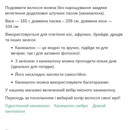
Подовжити волосся можна без нарощування завдяки
вплетення додаткових штучних пасом (канекалона).
Вага — 165 г, довжина пасма – 208 см, довжина коси —
104 см.
Використовується для плетіння кос, афрокос, брейдів, дредів
та інших зачісок.
Канекалон — це модно та зручно, підійде як для
вечірки, так і для активної фотосесії.
З зачіскою з канекалону можна проходити кілька днів
(ідеально для поїздки).
Його нескладно заплести самостійно.
Канекалон можна використовувати багаторазово.
У нашому магазині величезний вибір якісного канекалону.
Переходь за посиланням і вибирай колір волосся своєї мрії!
Однотонний канекалон
Канекалон омбре
Довгий
канокалон