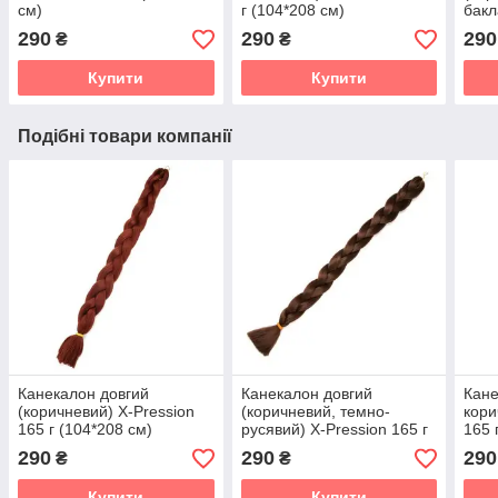
см)
г (104*208 см)
бакл
г (1
290
290
290
₴
₴
Купити
Купити
Подібні товари компанії
Канекалон довгий
Канекалон довгий
Кане
(коричневий) X-Pression
(коричневий, темно-
кори
165 г (104*208 см)
русявий) X-Pression 165 г
165 
(104*208 см)
290
290
290
₴
₴
Купити
Купити