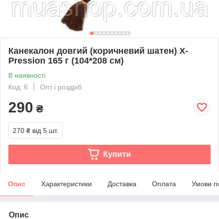
Канекалон довгий (коричневий шатен) X-
Pression 165 г (104*208 см)
В наявності
Код: 6
Опт і роздріб
290
₴
270 ₴
від 5 шт.
Купити
Опис
Характеристики
Доставка
Оплата
Умови п
Опис