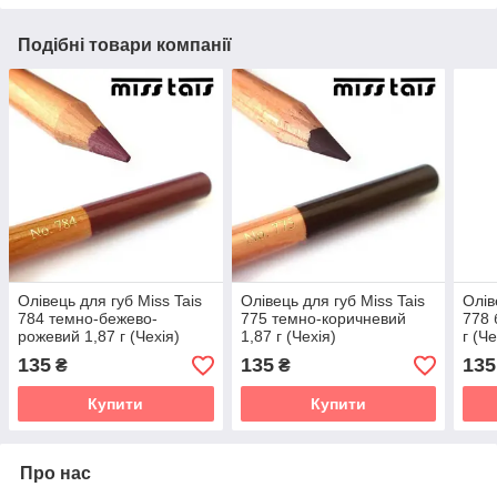
Подібні товари компанії
Олівець для губ Miss Tais
Олівець для губ Miss Tais
Олів
784 темно-бежево-
775 темно-коричневий
778 
рожевий 1,87 г (Чехія)
1,87 г (Чехія)
г (Че
135
135
135
₴
₴
Купити
Купити
Про нас