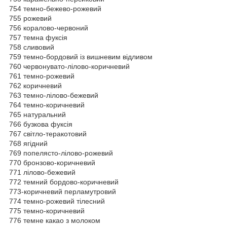
754 темно-бежево-рожевий
755 рожевий
756 коралово-червоний
757 темна фуксія
758 сливовий
759 темно-бордовий із вишневим відливом
760 червонувато-лілово-коричневий
761 темно-рожевий
762 коричневий
763 темно-лілово-бежевий
764 темно-коричневий
765 натуральний
766 бузкова фуксія
767 світло-теракотовий
768 ягідний
769 попелясто-лілово-рожевий
770 бронзово-коричневий
771 лілово-бежевий
772 темний бордово-коричневий
773-коричневий перламутровий
774 темно-рожевий тілесний
775 темно-коричневий
776 темне какао з молоком