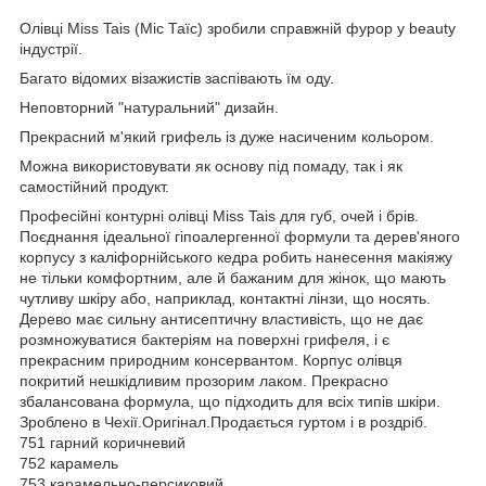
Олівці Miss Tais (Міс Таїс) зробили справжній фурор у beauty
індустрії.
Багато відомих візажистів заспівають їм оду.
Неповторний "натуральний" дизайн.
Прекрасний м'який грифель із дуже насиченим кольором.
Можна використовувати як основу під помаду, так і як
самостійний продукт.
Професійні контурні олівці Miss Tais для губ, очей і брів.
Поєднання ідеальної гіпоалергенної формули та дерев'яного
корпусу з каліфорнійського кедра робить нанесення макіяжу
не тільки комфортним, але й бажаним для жінок, що мають
чутливу шкіру або, наприклад, контактні лінзи, що носять.
Дерево має сильну антисептичну властивість, що не дає
розмножуватися бактеріям на поверхні грифеля, і є
прекрасним природним консервантом. Корпус олівця
покритий нешкідливим прозорим лаком. Прекрасно
збалансована формула, що підходить для всіх типів шкіри.
Зроблено в Чехії.Оригінал.Продається гуртом і в роздріб.
751 гарний коричневий
752 карамель
753 карамельно-персиковий