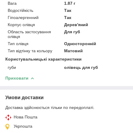
Вага
1.87 г
Водостійкість
Так
Гіпоалергенний
Так
Корпус олівця
Дерев'яний
Область застосування
Для губ
олівця
Тип олівця
Односторонній
Тип відтінку та кольору
Матовий
Користувальницькі характеристики
губи
олівець для губ
Приховати
Умови доставки
Доставка здійснюється тільки по передоплаті.
Нова Пошта
Укрпошта