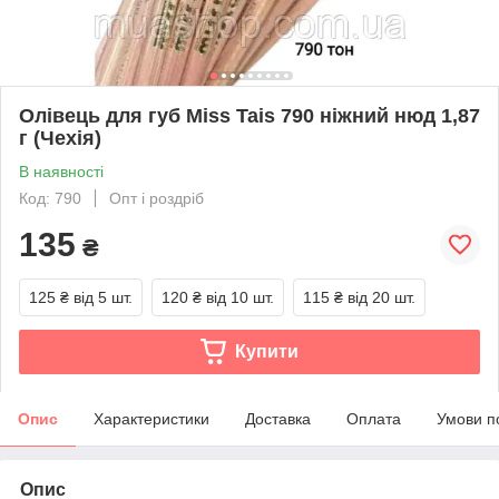
Олівець для губ Miss Tais 790 ніжний нюд 1,87
г (Чехія)
В наявності
Код: 790
Опт і роздріб
135
₴
125 ₴
від 5 шт.
120 ₴
від 10 шт.
115 ₴
від 20 шт.
Купити
Опис
Характеристики
Доставка
Оплата
Умови п
Опис