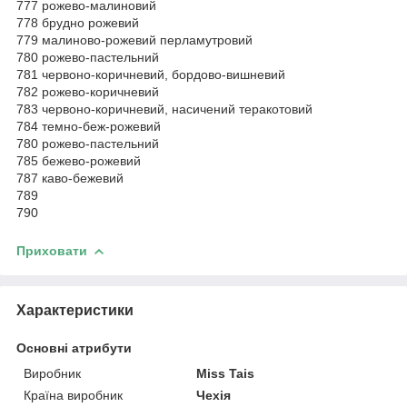
777 рожево-малиновий
778 брудно рожевий
779 малиново-рожевий перламутровий
780 рожево-пастельний
781 червоно-коричневий, бордово-вишневий
782 рожево-коричневий
783 червоно-коричневий, насичений теракотовий
784 темно-беж-рожевий
780 рожево-пастельний
785 бежево-рожевий
787 каво-бежевий
789
790
Приховати
Характеристики
Основні атрибути
Виробник
Miss Tais
Країна виробник
Чехія